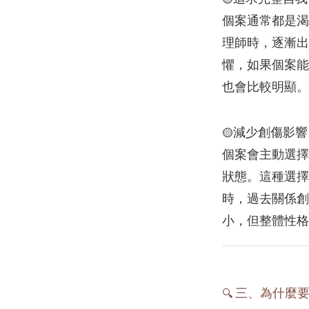
個案通常都是渴
理師時，逐漸出
懼，如果個案能
也會比較明顯。
減少創傷影響
🟡
個案會主動選擇
狀態。這種選擇
時，過去關係創
小，但整體性格
三、為什麼
🔍