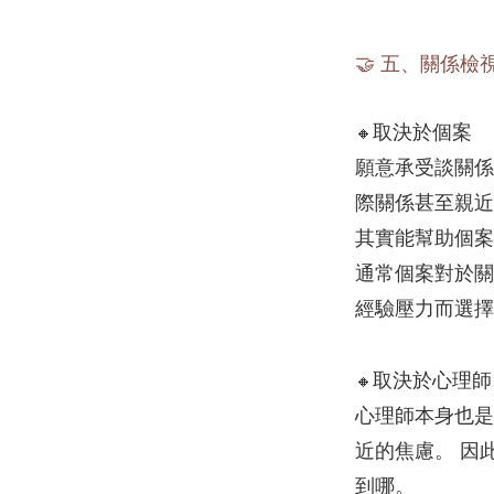
🤝 五、關係
取決於個案
🔸
願意承受談關係
際關係甚至親近
其實能幫助個案
通常個案對於關
經驗壓力而選擇
取決於心理師
🔸
心理師本身也是
近的焦慮。 因
到哪。