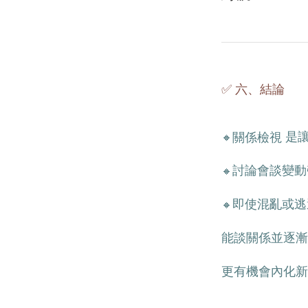
✅ 六、結論
是讓
關係檢視
🔸
討論會談變動
🔸
即使混亂或逃
🔸
能談關係並逐漸
更有機會內化新