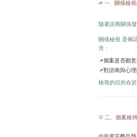
關係檢視
🌱 一、
隨著諮商關係發
是確
關係檢視
含：
個案是否願意
📌
對諮商與心理
📌
檢視的目的在於
二、個案維
💡
追求完整自我
🟡