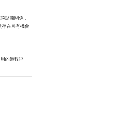
慣談諮商關係，
然存在且有機會
運用的過程評
。