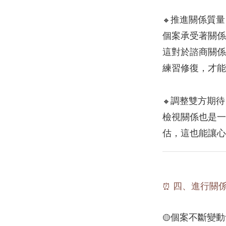
推進關係質量
🔸
個案承受著關係
這對於諮商關係
練習修復，才能
調整雙方期待
🔸
檢視關係也是一
估，這也能讓心
四、進行關
⏰
個案不斷變動
🟡