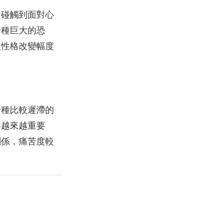
會碰觸到面對心
一種巨大的恐
但性格改變幅度
一種比較遲滯的
得越來越重要
關係，痛苦度較