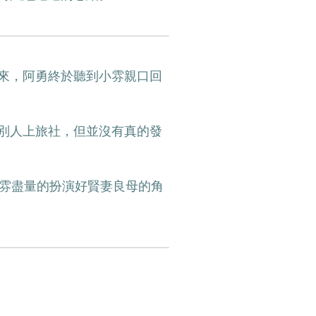
來，阿勇終於聽到小雰親口回
別人上旅社，但並沒有真的發
小雰盡量的扮演好賢妻良母的角