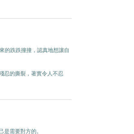
走來的跌跌撞撞，認真地想讓自
殘忍的撕裂，著實令人不忍
己是需要對方的。