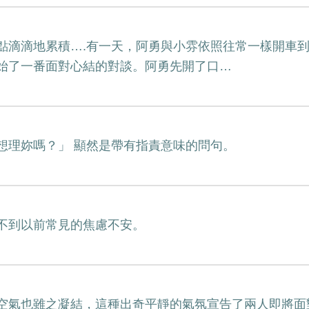
點滴滴地累積….有一天，阿勇與小雰依照往常一樣開車
始了一番面對心結的對談。阿勇先開了口…
想理妳嗎？」 顯然是帶有指責意味的問句。
不到以前常見的焦慮不安。
空氣也雖之凝結，這種出奇平靜的氣氛宣告了兩人即將面