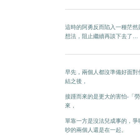
這時的阿勇反而陷入一種茫然
想法，阻止繼續再談下去了…
早先，兩個人都沒準備好面對
結之後，
接踵而來的是更大的害怕-「
來，
單靠一方是沒法兒成事的，爭
吵的兩個人還是在一起。