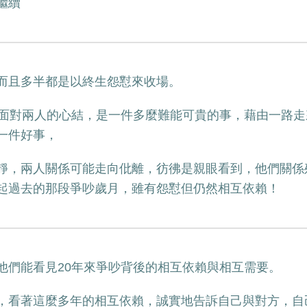
繼續
而且多半都是以終生怨懟來收場。
後面對兩人的心結，是一件多麼難能可貴的事，藉由一路
一件好事，
靜，兩人關係可能走向仳離，彷彿是親眼看到，他們關係
起過去的那段爭吵歲月，雖有怨懟但仍然相互依賴！
他們能看見20年來爭吵背後的相互依賴與相互需要。
，看著這麼多年的相互依賴，誠實地告訴自己與對方，自