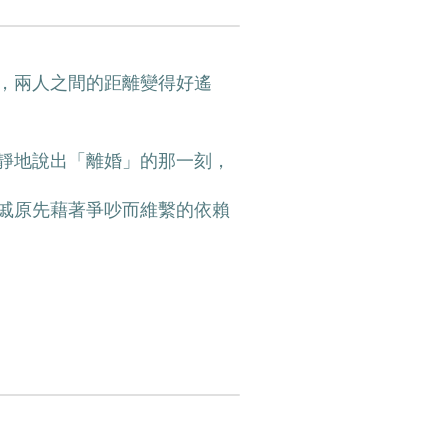
，兩人之間的距離變得好遙
靜地說出「離婚」的那一刻，
戚原先藉著爭吵而維繫的依賴