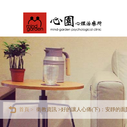
首頁 >
衛教資訊 >
好的讓人心痛(下)：安靜的面